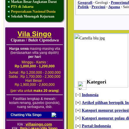
Markas Besar Angkatan Darat
◄
Geografi
·
Geologi
·
Pemerinta
PTS di Jakarta
◄
Politik
·
Provinsi
·
Agama
·
Sai
Perpustakaan Nasional Dunia
◄
Sekolah Menengah Kejuruan
◄
Vila Singo
Cipanas / Bukit Cipendawa
Harga sewa
masing-masing vila
(berdasarkan villa yang dipilih)
per hari
Minggu - Kamis :
Rp 1,000,000 - 1,200,000
Jumat : Rp 1,200,000 - 2,000,000
Sabtu : Rp 1,700,000 - 2,300,000
Hari Besar :
Kategori
Rp 1,900,000 - 2,600,000
(per vila untuk
maks 20 orang
)
[
−
]
Indonesia
Fasilitas lengkap & mewah:
[
×
]
Artikel pilihan bertopik I
kolam renang, gazebo (pondok),
ruang serbaguna, dsb.
[
+
]
Kategori menurut provinsi
Chatting Vila Singo
[
+
]
Kategori menurut pulau di
villasingo.com
Klik :
[
+
]
Portal:Indonesia
Klik :
Peta Lokasi Villa Singo