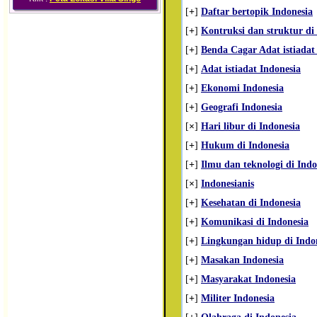
[
+
]
Daftar bertopik Indonesia
[
+
]
Kontruksi dan struktur di
[
+
]
Benda Cagar Adat istiadat 
[
+
]
Adat istiadat Indonesia
[
+
]
Ekonomi Indonesia
[
+
]
Geografi Indonesia
[
×
]
Hari libur di Indonesia
[
+
]
Hukum di Indonesia
[
+
]
Ilmu dan teknologi di Indo
[
×
]
Indonesianis
[
+
]
Kesehatan di Indonesia
[
+
]
Komunikasi di Indonesia
[
+
]
Lingkungan hidup di Indo
[
+
]
Masakan Indonesia
[
+
]
Masyarakat Indonesia
[
+
]
Militer Indonesia