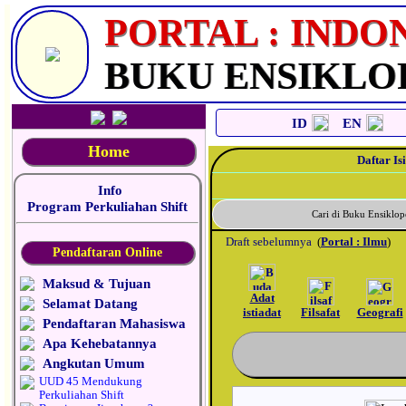
_
PORTAL : INDO
BUKU ENSIKLO
ID
EN
Home
Daftar Isi
Info
Program Perkuliahan Shift
Cari di Buku Ensikl
Draft sebelumnya
(
Portal : Ilmu
)
Pendaftaran Online
Maksud & Tujuan
Adat
Selamat Datang
istiadat
Filsafat
Geografi
Pendaftaran Mahasiswa
Apa Kehebatannya
Angkutan Umum
UUD 45 Mendukung
Perkuliahan Shift