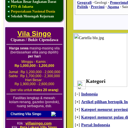
Markas Besar Angkatan Darat
◄
Geografi
·
Geologi
·
Pemerinta
PTS di Jakarta
◄
Politik
·
Provinsi
·
Agama
·
Sai
Perpustakaan Nasional Dunia
◄
Sekolah Menengah Kejuruan
◄
Vila Singo
Cipanas / Bukit Cipendawa
Harga sewa
masing-masing vila
(berdasarkan villa yang dipilih)
per hari
Minggu - Kamis :
Rp 1,000,000 - 1,200,000
Jumat : Rp 1,200,000 - 2,000,000
Sabtu : Rp 1,700,000 - 2,300,000
Hari Besar :
Kategori
Rp 1,900,000 - 2,600,000
(per vila untuk
maks 20 orang
)
[
−
]
Indonesia
Fasilitas lengkap & mewah:
[
×
]
Artikel pilihan bertopik I
kolam renang, gazebo (pondok),
ruang serbaguna, dsb.
[
+
]
Kategori menurut provinsi
Chatting Vila Singo
[
+
]
Kategori menurut pulau di
villasingo.com
Klik :
[
+
]
Portal:Indonesia
Klik :
Peta Lokasi Villa Singo