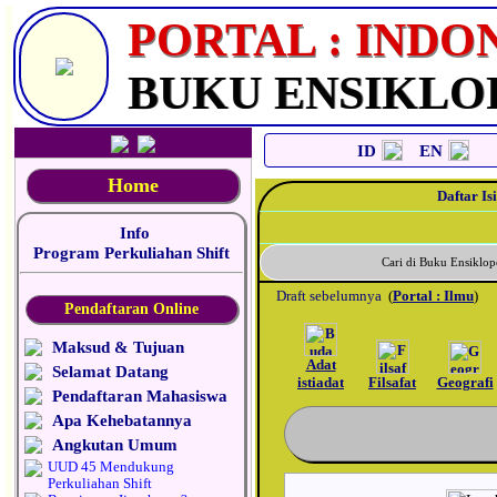
_
PORTAL : INDO
BUKU ENSIKLO
ID
EN
Home
Daftar Isi
Info
Program Perkuliahan Shift
Cari di Buku Ensikl
Draft sebelumnya
(
Portal : Ilmu
)
Pendaftaran Online
Maksud & Tujuan
Adat
Selamat Datang
istiadat
Filsafat
Geografi
Pendaftaran Mahasiswa
Apa Kehebatannya
Angkutan Umum
UUD 45 Mendukung
Perkuliahan Shift