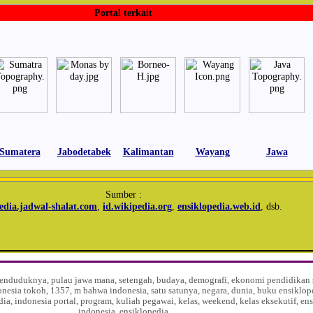
Portal terkait
Sumatera
Jabodetabek
Kalimantan
Wayang
Jawa
Sumber :
edia.jadwal-shalat.com
,
id.wikipedia.org
,
ensiklopedia.web.id
, dsb.
, penduduknya, pulau jawa mana, setengah, budaya, demografi, ekonomi pendidikan s
onesia tokoh, 1357, m bahwa indonesia, satu satunya, negara, dunia, buku ensiklop
dia, indonesia portal, program, kuliah pegawai, kelas, weekend, kelas eksekutif, en
indonesia, ensiklopedia