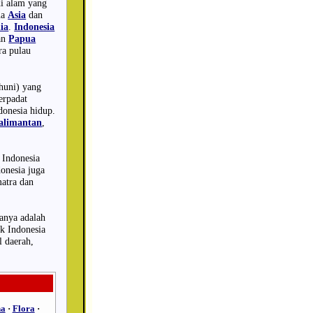
di alam yang
ua
Asia
dan
ia
.
Indonesia
an
Papua
ra pulau
ghuni) yang
erpadat
donesia hidup.
alimantan
,
i Indonesia
onesia juga
matra dan
sanya adalah
k Indonesia
l daerah,
na
·
Flora
·