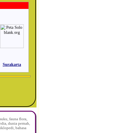
Surakarta
uku, fauna flora,
edia, dunia pernah,
siklopedi, bahasa