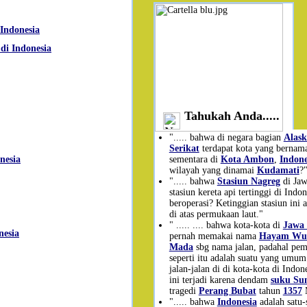
 Indonesia
di Indonesia
Tahukah Anda.....
"..... bahwa di negara bagian
Alask
Serikat
terdapat kota yang berna
sementara di
Kota Ambon
,
Indone
nesia
wilayah yang dinamai
Kudamati
?
"..... bahwa
Stasiun Nagreg
di Jaw
stasiun kereta api tertinggi di Indo
beroperasi? Ketinggian stasiun ini 
di atas permukaan laut."
" ..... .... bahwa kota-kota di
Jawa 
nesia
pernah memakai nama
Hayam Wu
Mada
sbg nama jalan, padahal pe
seperti itu adalah suatu yang umum 
jalan-jalan di di kota-kota di Indo
ini terjadi karena dendam
suku Su
tragedi
Perang Bubat
tahun
1357
"..... bahwa
Indonesia
adalah satu-