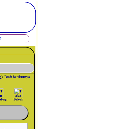
_
p
m
)
Draft berikutnya
ologi
Tokoh