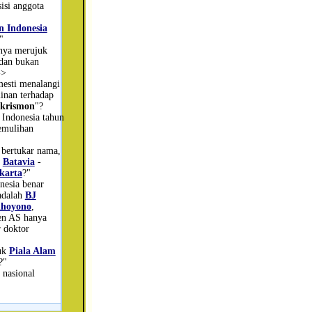
isi anggota
n Indonesia
"
nya merujuk
 dan bukan
->
mesti menalangi
minan terhadap
krismon
"?
Indonesia tahun
emulihan
 bertukar nama,
-
Batavia
-
karta
?"
onesia benar
adalah
BJ
dhoyono
,
den AS hanya
 doktor
uk
Piala Alam
?"
 nasional