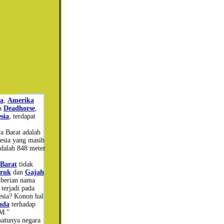
a
,
Amerika
ma
Deadhorse
,
sia
, terdapat
"
a Barat adalah
nesia yang masih
adalah 848 meter
Barat
tidak
ruk
dan
Gajah
mberian nama
terjadi pada
nesia? Konon hal
nda
terhadap
M."
satunya negara