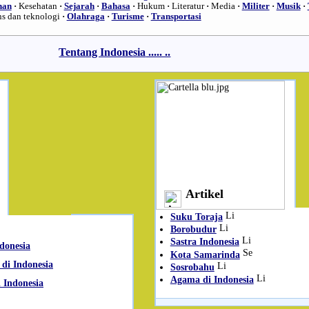
han
·
Kesehatan
·
Sejarah
·
Bahasa
·
Hukum
·
Literatur
·
Media
·
Militer
·
Musik
·
ns dan teknologi
·
Olahraga
·
Turisme
·
Transportasi
Tentang Indonesia
..... ..
Artikel
Suku Toraja
Borobudur
Sastra Indonesia
ndonesia
Kota Samarinda
 di Indonesia
Sosrobahu
Agama di Indonesia
 Indonesia