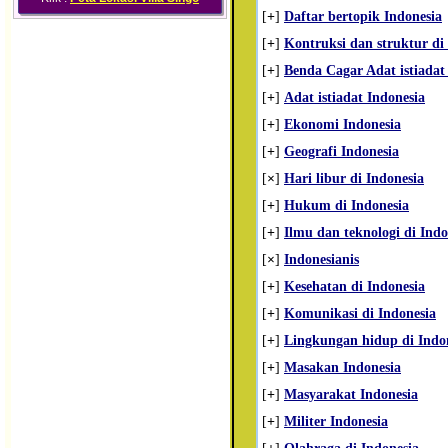
[
+
]
Daftar bertopik Indonesia
[
+
]
Kontruksi dan struktur di
[
+
]
Benda Cagar Adat istiadat 
[
+
]
Adat istiadat Indonesia
[
+
]
Ekonomi Indonesia
[
+
]
Geografi Indonesia
[
×
]
Hari libur di Indonesia
[
+
]
Hukum di Indonesia
[
+
]
Ilmu dan teknologi di Indo
[
×
]
Indonesianis
[
+
]
Kesehatan di Indonesia
[
+
]
Komunikasi di Indonesia
[
+
]
Lingkungan hidup di Indo
[
+
]
Masakan Indonesia
[
+
]
Masyarakat Indonesia
[
+
]
Militer Indonesia