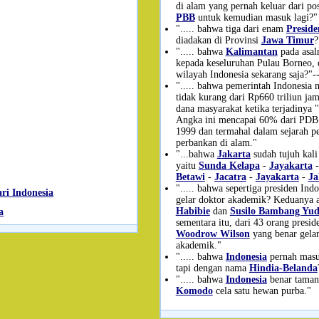
di alam yang pernah keluar dari pos
PBB
untuk kemudian masuk lagi?"
"..... bahwa tiga dari enam
Preside
diadakan di Provinsi
Jawa Timur
?
"..... bahwa
Kalimantan
pada asal
kepada keseluruhan Pulau Borneo,
wilayah Indonesia sekarang saja?"-
"..... bahwa pemerintah Indonesia 
tidak kurang dari Rp660 triliun ja
dana masyarakat ketika terjadinya "
Angka ini mencapai 60% dari PDB 
1999 dan termahal dalam sejarah p
perbankan di alam."
"...bahwa
Jakarta
sudah tujuh kali
yaitu
Sunda Kelapa
-
Jayakarta
Betawi
-
Jacatra
-
Jayakarta
-
Ja
"..... bahwa sepertiga presiden Ind
ri Indonesia
gelar doktor akademik? Keduanya 
Habibie
dan
Susilo Bambang Yu
a
sementara itu, dari 43 orang presi
Woodrow Wilson
yang benar gelar
akademik."
"..... bahwa
Indonesia
pernah mas
tapi dengan nama
Hindia-Belanda
"..... bahwa
Indonesia
benar taman
Komodo
cela satu hewan purba."