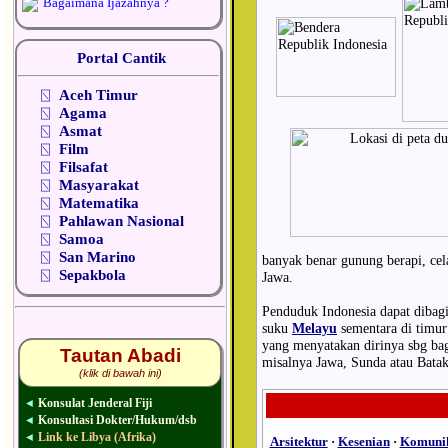
Bagaimana Ijazahnya ?
Portal Cantik
⍂
Aceh Timur
⍂
Agama
⍂
Asmat
⍂
Film
⍂
Filsafat
⍂
Masyarakat
⍂
Matematika
⍂
Pahlawan Nasional
⍂
Samoa
⍂
San Marino
banyak benar gunung berapi, cel
⍂
Sepakbola
Jawa.
Penduduk Indonesia dapat dibagi
suku
Melayu
sementara di timur
yang menyatakan dirinya sbg bagi
Tautan Abadi
misalnya Jawa, Sunda atau Batak
(klik di bawah ini)
Konsulat Jenderal Fiji
◄
Konsultasi Dokter/Hukum/dsb
◄
Link ke Libya (Afrika)
◄
Arsitektur
·
Kesenian
·
Komunik