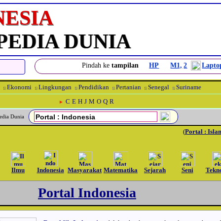
NESIA
PEDIA DUNIA
Pindah ke
tampilan
HP
M1,
2
Lapto
Ekonomi
Lingkungan
Pendidikan
Pertanian
Senegal
Suriname
⍂
⍂
⍂
⍂
⍂
⍂
C
E
H
J
M
O
Q
R
►
opedia Dunia
(
Portal : Isla
Ilmu
Indonesia
Masyarakat
Matematika
Sejarah
Seni
Tekn
Portal Indonesia