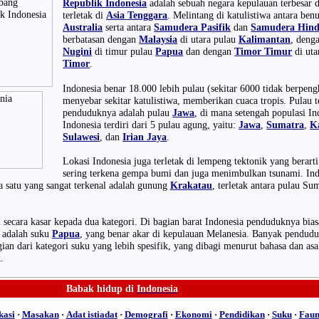
Republik Indonesia
adalah sebuah negara kepulauan terbesar 
terletak di
Asia Tenggara
. Melintang di katulistiwa antara ben
Australia
serta antara
Samudera Pasifik
dan
Samudera Hind
berbatasan dengan
Malaysia
di utara pulau
Kalimantan
, deng
Nugini
di timur pulau
Papua
dan dengan
Timor Timur
di uta
Timor
.
Indonesia benar 18.000 lebih pulau (sekitar 6000 tidak berpen
menyebar sekitar katulistiwa, memberikan cuaca tropis. Pulau t
penduduknya adalah pulau
Jawa
, di mana setengah populasi In
Indonesia terdiri dari 5 pulau agung, yaitu:
Jawa
,
Sumatra
,
K
Sulawesi
, dan
Irian Jaya
.
Lokasi Indonesia juga terletak di lempeng tektonik yang berart
sering terkena gempa bumi dan juga menimbulkan tsunami. Ind
a satu yang sangat terkenal adalah gunung
Krakatau
, terletak antara pulau Su
 secara kasar kepada dua kategori. Di bagian barat Indonesia penduduknya bia
 adalah suku
Papua
, yang benar akar di kepulauan Melanesia. Banyak pendudu
an dari kategori suku yang lebih spesifik, yang dibagi menurut bahasa dan asa
.
Babak hidup
di
Indonesia
asi
·
Masakan
·
Adat istiadat
·
Demografi
·
Ekonomi
·
Pendidikan
·
Suku
·
Fau