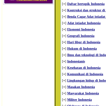
[
+
]
Daftar bertopik Indonesia
[
+
]
Kontruksi dan struktur di
[
+
]
Benda Cagar Adat istiadat 
[
+
]
Adat istiadat Indonesia
[
+
]
Ekonomi Indonesia
[
+
]
Geografi Indonesia
[
×
]
Hari libur di Indonesia
[
+
]
Hukum di Indonesia
[
+
]
Ilmu dan teknologi di Indo
[
×
]
Indonesianis
[
+
]
Kesehatan di Indonesia
[
+
]
Komunikasi di Indonesia
[
+
]
Lingkungan hidup di Indo
[
+
]
Masakan Indonesia
[
+
]
Masyarakat Indonesia
[
+
]
Militer Indonesia