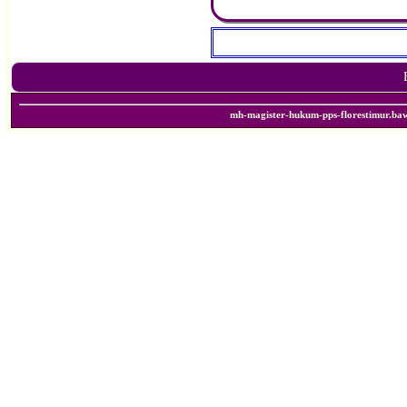
mh-magister-hukum-pps-florestimur.ba