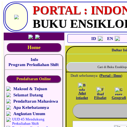
_
PORTAL : INDO
BUKU ENSIKLO
ID
EN
Home
Daftar Isi
Info
Program Perkuliahan Shift
Cari di Buku Ensikl
Draft sebelumnya
(
Portal : Ilmu
)
Pendaftaran Online
Maksud & Tujuan
Adat
Selamat Datang
istiadat
Filsafat
Geografi
Pendaftaran Mahasiswa
Apa Kehebatannya
Angkutan Umum
UUD 45 Mendukung
Perkuliahan Shift