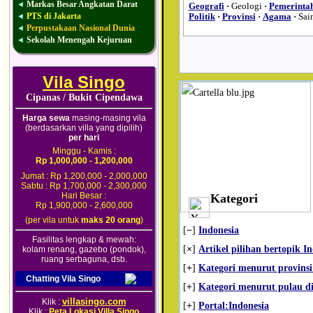
Markas Besar Angkatan Darat
◄
Geografi
·
Geologi
·
Pemerinta
PTS di Jakarta
◄
Politik
·
Provinsi
·
Agama
·
Sai
Perpustakaan Nasional Dunia
◄
Sekolah Menengah Kejuruan
◄
Vila Singo
Cipanas / Bukit Cipendawa
Harga sewa
masing-masing vila
(berdasarkan villa yang dipilih)
per hari
Minggu - Kamis :
Rp 1,000,000 - 1,200,000
Jumat : Rp 1,200,000 - 2,000,000
Sabtu : Rp 1,700,000 - 2,300,000
Hari Besar :
Kategori
Rp 1,900,000 - 2,600,000
(per vila untuk
maks 20 orang
)
[
−
]
Indonesia
Fasilitas lengkap & mewah:
[
×
]
Artikel pilihan bertopik I
kolam renang, gazebo (pondok),
ruang serbaguna, dsb.
[
+
]
Kategori menurut provinsi
Chatting Vila Singo
[
+
]
Kategori menurut pulau di
villasingo.com
Klik :
[
+
]
Portal:Indonesia
Klik :
Peta Lokasi Villa Singo