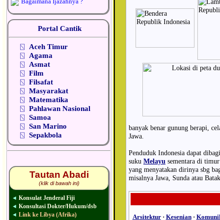
Bagaimana Ijazahnya ?
Portal Cantik
⍂
Aceh Timur
⍂
Agama
⍂
Asmat
⍂
Film
⍂
Filsafat
⍂
Masyarakat
⍂
Matematika
⍂
Pahlawan Nasional
⍂
Samoa
⍂
San Marino
banyak benar gunung berapi, cel
⍂
Sepakbola
Jawa.
Penduduk Indonesia dapat dibagi
suku
Melayu
sementara di timur
yang menyatakan dirinya sbg bagi
Tautan Abadi
misalnya Jawa, Sunda atau Batak
(klik di bawah ini)
Konsulat Jenderal Fiji
◄
Konsultasi Dokter/Hukum/dsb
◄
Link ke Libya (Afrika)
◄
Arsitektur
·
Kesenian
·
Komunik