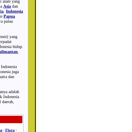
di alam yang
ua
Asia
dan
ia
.
Indonesia
an
Papua
ra pulau
ghuni) yang
erpadat
donesia hidup.
alimantan
,
i Indonesia
onesia juga
matra dan
sanya adalah
k Indonesia
l daerah,
na
·
Flora
·