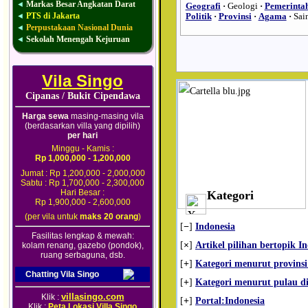
Markas Besar Angkatan Darat
◄
Geografi
·
Geologi
·
Pemerinta
PTS di Jakarta
◄
Politik
·
Provinsi
·
Agama
·
Sai
Perpustakaan Nasional Dunia
◄
Sekolah Menengah Kejuruan
◄
Vila Singo
Cipanas / Bukit Cipendawa
Harga sewa
masing-masing vila
(berdasarkan villa yang dipilih)
per hari
Minggu - Kamis :
Rp 1,000,000 - 1,200,000
Jumat : Rp 1,200,000 - 2,000,000
Sabtu : Rp 1,700,000 - 2,300,000
Hari Besar :
Kategori
Rp 1,900,000 - 2,600,000
(per vila untuk
maks 20 orang
)
[
−
]
Indonesia
Fasilitas lengkap & mewah:
[
×
]
Artikel pilihan bertopik I
kolam renang, gazebo (pondok),
ruang serbaguna, dsb.
[
+
]
Kategori menurut provinsi
Chatting Vila Singo
[
+
]
Kategori menurut pulau di
villasingo.com
Klik :
[
+
]
Portal:Indonesia
Klik :
Peta Lokasi Villa Singo