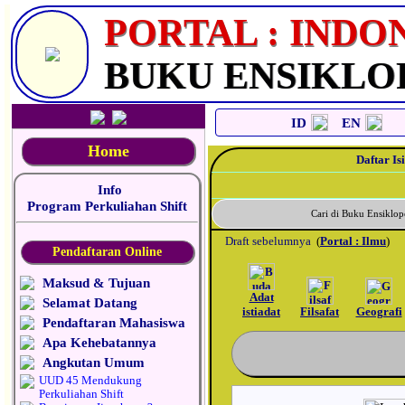
_
PORTAL : INDO
BUKU ENSIKLO
ID
EN
Home
Daftar Isi
Info
Program Perkuliahan Shift
Cari di Buku Ensikl
Draft sebelumnya
(
Portal : Ilmu
)
Pendaftaran Online
Maksud & Tujuan
Adat
Selamat Datang
istiadat
Filsafat
Geografi
Pendaftaran Mahasiswa
Apa Kehebatannya
Angkutan Umum
UUD 45 Mendukung
Perkuliahan Shift