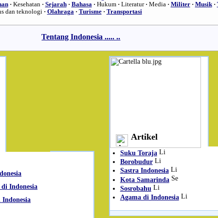
han
·
Kesehatan
·
Sejarah
·
Bahasa
·
Hukum
·
Literatur
·
Media
·
Militer
·
Musik
·
ns dan teknologi
·
Olahraga
·
Turisme
·
Transportasi
Tentang Indonesia
..... ..
Artikel
Suku Toraja
Borobudur
Sastra Indonesia
ndonesia
Kota Samarinda
 di Indonesia
Sosrobahu
Agama di Indonesia
 Indonesia