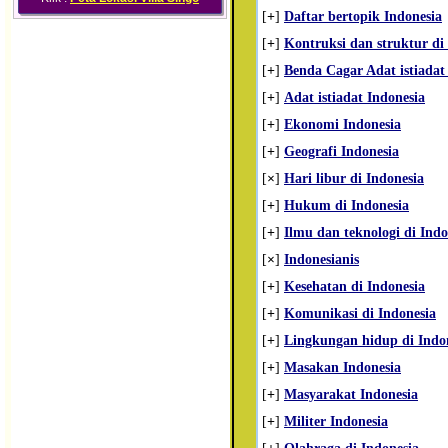
[
+
]
Daftar bertopik Indonesia
[
+
]
Kontruksi dan struktur di
[
+
]
Benda Cagar Adat istiadat 
[
+
]
Adat istiadat Indonesia
[
+
]
Ekonomi Indonesia
[
+
]
Geografi Indonesia
[
×
]
Hari libur di Indonesia
[
+
]
Hukum di Indonesia
[
+
]
Ilmu dan teknologi di Indo
[
×
]
Indonesianis
[
+
]
Kesehatan di Indonesia
[
+
]
Komunikasi di Indonesia
[
+
]
Lingkungan hidup di Indo
[
+
]
Masakan Indonesia
[
+
]
Masyarakat Indonesia
[
+
]
Militer Indonesia