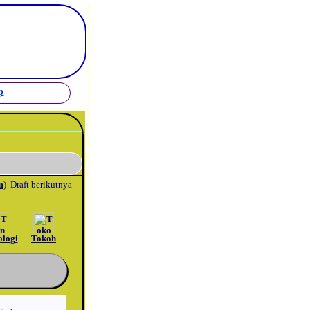
_
p
m
)
Draft berikutnya
ologi
Tokoh