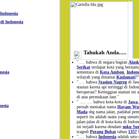
 Indonesia
di Indonesia
Tahukah Anda.....
"..... bahwa di negara bagian
Alask
Serikat
terdapat kota yang berna
sementara di
Kota Ambon
,
Indone
nesia
wilayah yang dinamai
Kudamati
?
"..... bahwa
Stasiun Nagreg
di Jaw
stasiun kereta api tertinggi di Indo
beroperasi? Ketinggian stasiun ini 
di atas permukaan laut."
" ..... .... bahwa kota-kota di
Jawa 
nesia
pernah memakai nama
Hayam Wu
Mada
sbg nama jalan, padahal pe
seperti itu adalah suatu yang umum 
jalan-jalan di di kota-kota di Indo
ini terjadi karena dendam
suku Su
tragedi
Perang Bubat
tahun
1357
"..... bahwa
Indonesia
adalah satu-