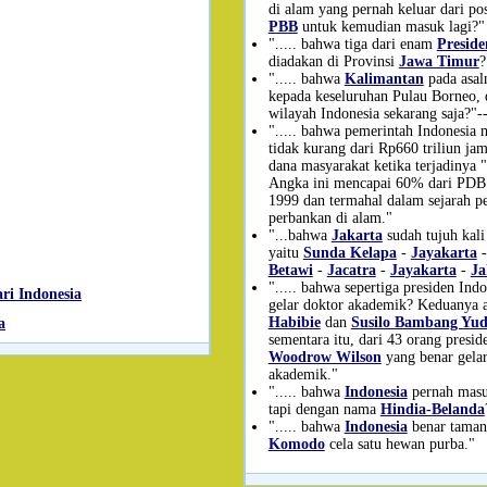
di alam yang pernah keluar dari pos
PBB
untuk kemudian masuk lagi?"
"..... bahwa tiga dari enam
Preside
diadakan di Provinsi
Jawa Timur
?
"..... bahwa
Kalimantan
pada asal
kepada keseluruhan Pulau Borneo,
wilayah Indonesia sekarang saja?"-
"..... bahwa pemerintah Indonesia 
tidak kurang dari Rp660 triliun ja
dana masyarakat ketika terjadinya "
Angka ini mencapai 60% dari PDB 
1999 dan termahal dalam sejarah p
perbankan di alam."
"...bahwa
Jakarta
sudah tujuh kali
yaitu
Sunda Kelapa
-
Jayakarta
Betawi
-
Jacatra
-
Jayakarta
-
Ja
"..... bahwa sepertiga presiden Ind
ri Indonesia
gelar doktor akademik? Keduanya 
Habibie
dan
Susilo Bambang Yu
a
sementara itu, dari 43 orang presi
Woodrow Wilson
yang benar gelar
akademik."
"..... bahwa
Indonesia
pernah mas
tapi dengan nama
Hindia-Belanda
"..... bahwa
Indonesia
benar taman
Komodo
cela satu hewan purba."