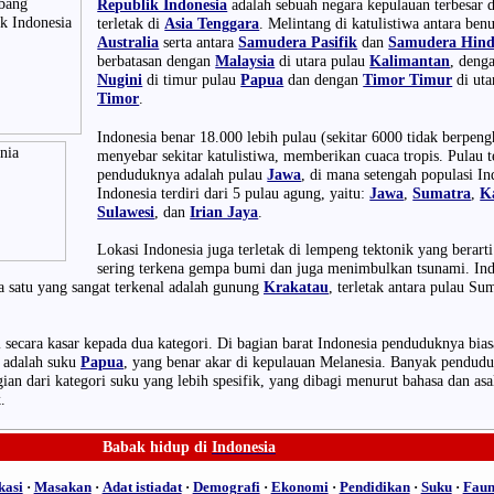
Republik Indonesia
adalah sebuah negara kepulauan terbesar 
terletak di
Asia Tenggara
. Melintang di katulistiwa antara ben
Australia
serta antara
Samudera Pasifik
dan
Samudera Hind
berbatasan dengan
Malaysia
di utara pulau
Kalimantan
, deng
Nugini
di timur pulau
Papua
dan dengan
Timor Timur
di uta
Timor
.
Indonesia benar 18.000 lebih pulau (sekitar 6000 tidak berpen
menyebar sekitar katulistiwa, memberikan cuaca tropis. Pulau t
penduduknya adalah pulau
Jawa
, di mana setengah populasi In
Indonesia terdiri dari 5 pulau agung, yaitu:
Jawa
,
Sumatra
,
K
Sulawesi
, dan
Irian Jaya
.
Lokasi Indonesia juga terletak di lempeng tektonik yang berart
sering terkena gempa bumi dan juga menimbulkan tsunami. Ind
a satu yang sangat terkenal adalah gunung
Krakatau
, terletak antara pulau Su
 secara kasar kepada dua kategori. Di bagian barat Indonesia penduduknya bia
 adalah suku
Papua
, yang benar akar di kepulauan Melanesia. Banyak pendudu
an dari kategori suku yang lebih spesifik, yang dibagi menurut bahasa dan asa
.
Babak hidup
di
Indonesia
asi
·
Masakan
·
Adat istiadat
·
Demografi
·
Ekonomi
·
Pendidikan
·
Suku
·
Fau