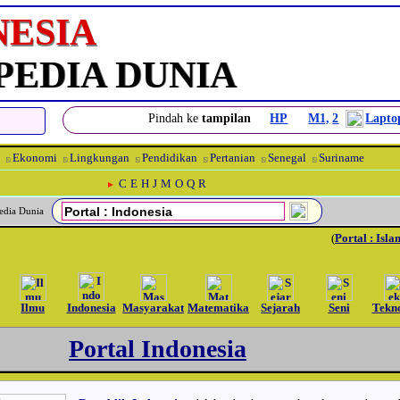
NESIA
PEDIA DUNIA
Pindah ke
tampilan
HP
M1,
2
Lapto
Ekonomi
Lingkungan
Pendidikan
Pertanian
Senegal
Suriname
⍂
⍂
⍂
⍂
⍂
⍂
C
E
H
J
M
O
Q
R
►
opedia Dunia
(
Portal : Isla
Ilmu
Indonesia
Masyarakat
Matematika
Sejarah
Seni
Tekn
Portal Indonesia