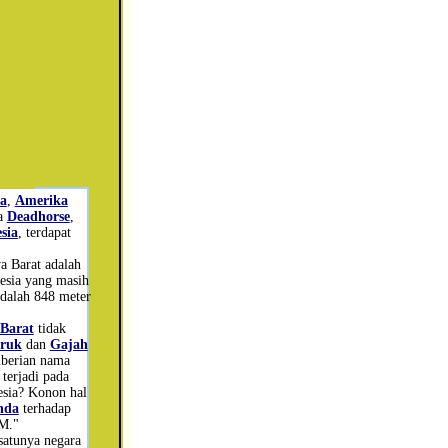
a
,
Amerika
ma
Deadhorse
,
sia
, terdapat
"
a Barat adalah
nesia yang masih
adalah 848 meter
Barat
tidak
ruk
dan
Gajah
mberian nama
terjadi pada
nesia? Konon hal
nda
terhadap
M."
satunya negara