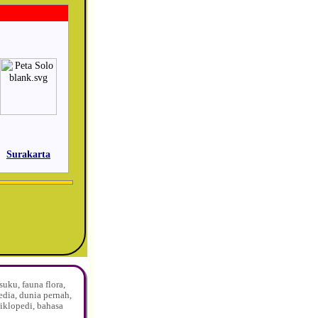
Surakarta
uku, fauna flora,
edia, dunia pernah,
siklopedi, bahasa