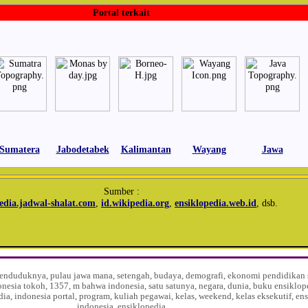
Portal terkait
Sumatera
Jabodetabek
Kalimantan
Wayang
Jawa
Sumber :
edia.jadwal-shalat.com
,
id.wikipedia.org
,
ensiklopedia.web.id
, dsb.
, penduduknya, pulau jawa mana, setengah, budaya, demografi, ekonomi pendidikan s
onesia tokoh, 1357, m bahwa indonesia, satu satunya, negara, dunia, buku ensiklop
dia, indonesia portal, program, kuliah pegawai, kelas, weekend, kelas eksekutif, en
indonesia, ensiklopedia