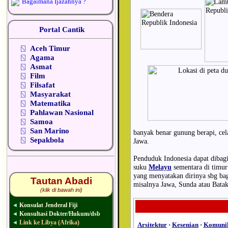
Bagaimana Ijazahnya ?
Portal Cantik
⍂
Aceh Timur
⍂
Agama
⍂
Asmat
⍂
Film
⍂
Filsafat
⍂
Masyarakat
⍂
Matematika
⍂
Pahlawan Nasional
⍂
Samoa
⍂
San Marino
banyak benar gunung berapi, cel
⍂
Sepakbola
Jawa.
Penduduk Indonesia dapat dibagi
suku
Melayu
sementara di timur
yang menyatakan dirinya sbg bagi
Tautan Abadi
misalnya Jawa, Sunda atau Batak
(klik di bawah ini)
Konsulat Jenderal Fiji
◄
Konsultasi Dokter/Hukum/dsb
◄
Link ke Libya (Afrika)
◄
Arsitektur
·
Kesenian
·
Komunik