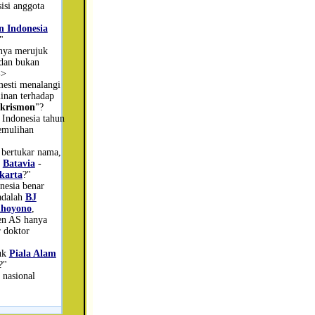
isi anggota
n Indonesia
"
nya merujuk
 dan bukan
->
mesti menalangi
minan terhadap
krismon
"?
Indonesia tahun
emulihan
 bertukar nama,
-
Batavia
-
karta
?"
onesia benar
adalah
BJ
dhoyono
,
den AS hanya
 doktor
uk
Piala Alam
?"
 nasional