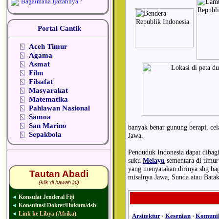
Bagaimana Ijazahnya ?
Portal Cantik
⍂
Aceh Timur
⍂
Agama
⍂
Asmat
⍂
Film
⍂
Filsafat
⍂
Masyarakat
⍂
Matematika
⍂
Pahlawan Nasional
⍂
Samoa
⍂
San Marino
banyak benar gunung berapi, cel
⍂
Sepakbola
Jawa.
Penduduk Indonesia dapat dibagi
suku
Melayu
sementara di timur
yang menyatakan dirinya sbg bagi
Tautan Abadi
misalnya Jawa, Sunda atau Batak
(klik di bawah ini)
Konsulat Jenderal Fiji
◄
Konsultasi Dokter/Hukum/dsb
◄
Link ke Libya (Afrika)
◄
Arsitektur
·
Kesenian
·
Komunik