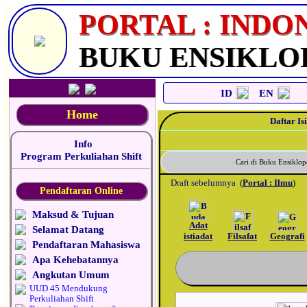
_
PORTAL : INDO
BUKU ENSIKLO
ID
EN
Home
Daftar Isi
Info
Program Perkuliahan Shift
Cari di Buku Ensikl
Draft sebelumnya
(
Portal : Ilmu
)
Pendaftaran Online
Maksud & Tujuan
Adat
Selamat Datang
istiadat
Filsafat
Geografi
Pendaftaran Mahasiswa
Apa Kehebatannya
Angkutan Umum
UUD 45 Mendukung
Perkuliahan Shift