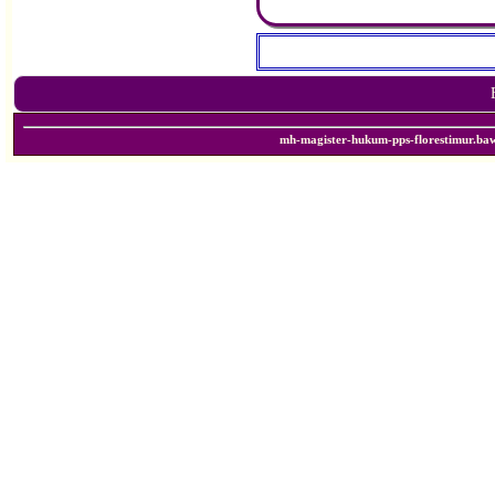
mh-magister-hukum-pps-florestimur.ba