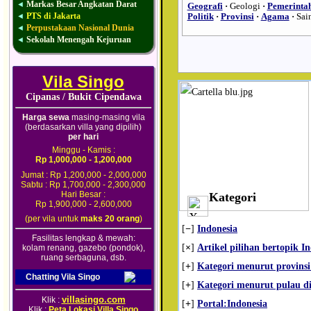
Markas Besar Angkatan Darat
◄
Geografi
·
Geologi
·
Pemerinta
PTS di Jakarta
◄
Politik
·
Provinsi
·
Agama
·
Sai
Perpustakaan Nasional Dunia
◄
Sekolah Menengah Kejuruan
◄
Vila Singo
Cipanas / Bukit Cipendawa
Harga sewa
masing-masing vila
(berdasarkan villa yang dipilih)
per hari
Minggu - Kamis :
Rp 1,000,000 - 1,200,000
Jumat : Rp 1,200,000 - 2,000,000
Sabtu : Rp 1,700,000 - 2,300,000
Hari Besar :
Kategori
Rp 1,900,000 - 2,600,000
(per vila untuk
maks 20 orang
)
[
−
]
Indonesia
Fasilitas lengkap & mewah:
[
×
]
Artikel pilihan bertopik I
kolam renang, gazebo (pondok),
ruang serbaguna, dsb.
[
+
]
Kategori menurut provinsi
Chatting Vila Singo
[
+
]
Kategori menurut pulau di
villasingo.com
Klik :
[
+
]
Portal:Indonesia
Klik :
Peta Lokasi Villa Singo