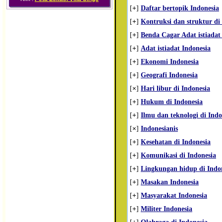
[
+
]
Daftar bertopik Indonesia
[
+
]
Kontruksi dan struktur di
[
+
]
Benda Cagar Adat istiadat 
[
+
]
Adat istiadat Indonesia
[
+
]
Ekonomi Indonesia
[
+
]
Geografi Indonesia
[
×
]
Hari libur di Indonesia
[
+
]
Hukum di Indonesia
[
+
]
Ilmu dan teknologi di Indo
[
×
]
Indonesianis
[
+
]
Kesehatan di Indonesia
[
+
]
Komunikasi di Indonesia
[
+
]
Lingkungan hidup di Indo
[
+
]
Masakan Indonesia
[
+
]
Masyarakat Indonesia
[
+
]
Militer Indonesia