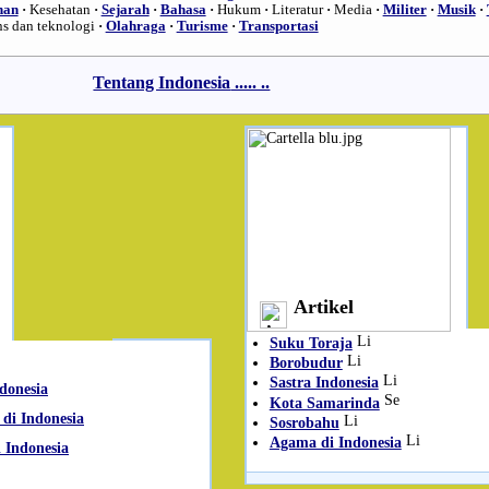
han
·
Kesehatan
·
Sejarah
·
Bahasa
·
Hukum
·
Literatur
·
Media
·
Militer
·
Musik
·
ns dan teknologi
·
Olahraga
·
Turisme
·
Transportasi
Tentang Indonesia
..... ..
Artikel
Suku Toraja
Borobudur
Sastra Indonesia
ndonesia
Kota Samarinda
 di Indonesia
Sosrobahu
Agama di Indonesia
 Indonesia