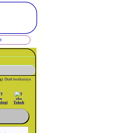
_
p
m
)
Draft berikutnya
ologi
Tokoh