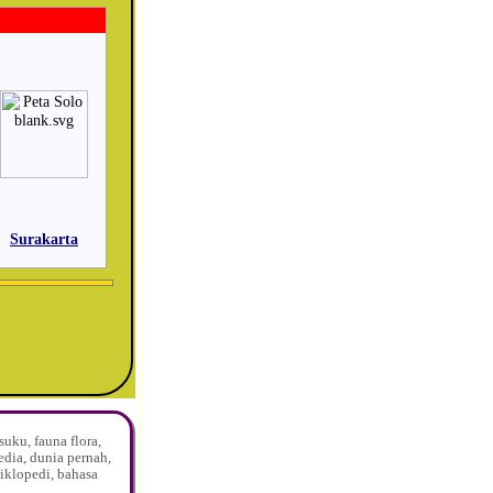
Surakarta
uku, fauna flora,
edia, dunia pernah,
siklopedi, bahasa