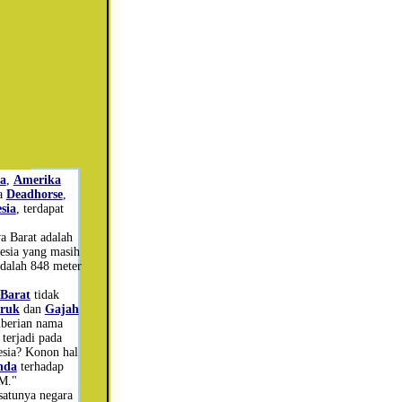
a
,
Amerika
ma
Deadhorse
,
sia
, terdapat
"
a Barat adalah
nesia yang masih
adalah 848 meter
Barat
tidak
ruk
dan
Gajah
mberian nama
terjadi pada
nesia? Konon hal
nda
terhadap
M."
satunya negara