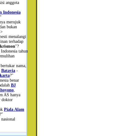
isi anggota
n Indonesia
"
nya merujuk
 dan bukan
->
mesti menalangi
minan terhadap
krismon
"?
Indonesia tahun
emulihan
 bertukar nama,
-
Batavia
-
karta
?"
onesia benar
adalah
BJ
dhoyono
,
den AS hanya
 doktor
uk
Piala Alam
?"
 nasional