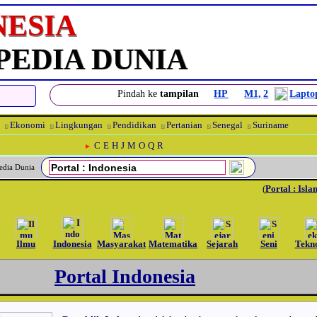
NESIA
PEDIA DUNIA
Pindah ke
tampilan
HP
M1,
2
Lapto
Ekonomi
Lingkungan
Pendidikan
Pertanian
Senegal
Suriname
⍂
⍂
⍂
⍂
⍂
⍂
C
E
H
J
M
O
Q
R
►
opedia Dunia
(
Portal : Isla
Ilmu
Indonesia
Masyarakat
Matematika
Sejarah
Seni
Tekn
Portal Indonesia