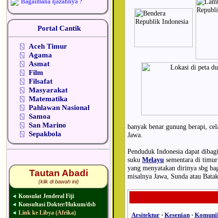
Bagaimana Ijazahnya ?
Portal Cantik
⍂
Aceh Timur
⍂
Agama
⍂
Asmat
⍂
Film
⍂
Filsafat
⍂
Masyarakat
⍂
Matematika
⍂
Pahlawan Nasional
⍂
Samoa
⍂
San Marino
banyak benar gunung berapi, cel
⍂
Sepakbola
Jawa.
Penduduk Indonesia dapat dibagi
suku
Melayu
sementara di timur
yang menyatakan dirinya sbg bagi
Tautan Abadi
misalnya Jawa, Sunda atau Batak
(klik di bawah ini)
Konsulat Jenderal Fiji
◄
Konsultasi Dokter/Hukum/dsb
◄
Link ke Libya (Afrika)
◄
Arsitektur
·
Kesenian
·
Komunik