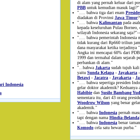
di alam yang pernah keluar dari pos
PBB
untuk kemudian masuk lagi?"
"..... bahwa tiga dari enam
Preside
diadakan di Provinsi
Jawa Timur
?
"..... bahwa
Kalimantan
pada asal
kepada keseluruhan Pulau Borneo,
wilayah Indonesia sekarang saja?"-
"..... bahwa pemerintah Indonesia 
tidak kurang dari Rp660 triliun ja
dana masyarakat ketika terjadinya "
Angka ini mencapai 60% dari PDB 
1999 dan termahal dalam sejarah p
perbankan di alam."
"...bahwa
Jakarta
sudah tujuh kali
yaitu
Sunda Kelapa
-
Jayakarta
Betawi
-
Jacatra
-
Jayakarta
-
Ja
"..... bahwa sepertiga presiden Ind
ri Indonesia
gelar doktor akademik? Keduanya 
Habibie
dan
Susilo Bambang Yu
a
sementara itu, dari 43 orang presi
Woodrow Wilson
yang benar gelar
akademik."
"..... bahwa
Indonesia
pernah mas
tapi dengan nama
Hindia-Belanda
"..... bahwa
Indonesia
benar taman
Komodo
cela satu hewan purba."