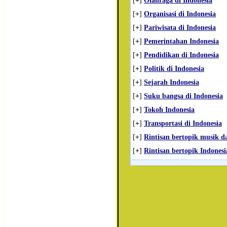
[
+
]
Olahraga di Indonesia
[
+
]
Organisasi di Indonesia
[
+
]
Pariwisata di Indonesia
[
+
]
Pemerintahan Indonesia
[
+
]
Pendidikan di Indonesia
[
+
]
Politik di Indonesia
[
+
]
Sejarah Indonesia
[
+
]
Suku bangsa di Indonesia
[
+
]
Tokoh Indonesia
[
+
]
Transportasi di Indonesia
[
+
]
Rintisan bertopik musik da
[
+
]
Rintisan bertopik Indonesi