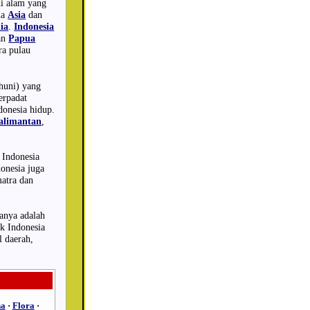
di alam yang
ua
Asia
dan
ia
.
Indonesia
an
Papua
ra pulau
ghuni) yang
erpadat
donesia hidup.
alimantan
,
i Indonesia
onesia juga
matra dan
sanya adalah
k Indonesia
l daerah,
na
·
Flora
·