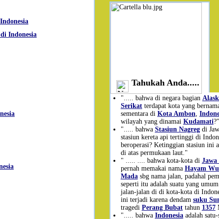
 Indonesia
di Indonesia
Tahukah Anda.....
"..... bahwa di negara bagian
Alask
Serikat
terdapat kota yang berna
sementara di
Kota Ambon
,
Indone
nesia
wilayah yang dinamai
Kudamati
?
"..... bahwa
Stasiun Nagreg
di Jaw
stasiun kereta api tertinggi di Indo
beroperasi? Ketinggian stasiun ini 
di atas permukaan laut."
" ..... .... bahwa kota-kota di
Jawa 
nesia
pernah memakai nama
Hayam Wu
Mada
sbg nama jalan, padahal pe
seperti itu adalah suatu yang umum 
jalan-jalan di di kota-kota di Indo
ini terjadi karena dendam
suku Su
tragedi
Perang Bubat
tahun
1357
"..... bahwa
Indonesia
adalah satu-