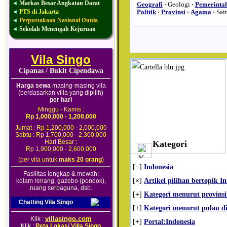
Markas Besar Angkatan Darat
◄
Geografi
·
Geologi
·
Pemerinta
PTS di Jakarta
◄
Politik
·
Provinsi
·
Agama
·
Sai
Perpustakaan Nasional Dunia
◄
Sekolah Menengah Kejuruan
◄
Vila Singo
Cipanas / Bukit Cipendawa
Harga sewa
masing-masing vila
(berdasarkan villa yang dipilih)
per hari
Minggu - Kamis :
Rp 1,000,000 - 1,200,000
Jumat : Rp 1,200,000 - 2,000,000
Sabtu : Rp 1,700,000 - 2,300,000
Hari Besar :
Kategori
Rp 1,900,000 - 2,600,000
(per vila untuk
maks 20 orang
)
[
−
]
Indonesia
Fasilitas lengkap & mewah:
[
×
]
Artikel pilihan bertopik I
kolam renang, gazebo (pondok),
ruang serbaguna, dsb.
[
+
]
Kategori menurut provinsi
Chatting Vila Singo
[
+
]
Kategori menurut pulau di
villasingo.com
Klik :
[
+
]
Portal:Indonesia
Klik :
Peta Lokasi Villa Singo