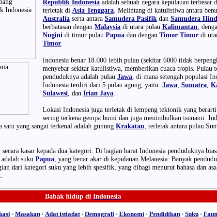
Republik Indonesia
adalah sebuah negara kepulauan terbesar 
terletak di
Asia Tenggara
. Melintang di katulistiwa antara ben
Australia
serta antara
Samudera Pasifik
dan
Samudera Hind
berbatasan dengan
Malaysia
di utara pulau
Kalimantan
, deng
Nugini
di timur pulau
Papua
dan dengan
Timor Timur
di uta
Timor
.
Indonesia benar 18.000 lebih pulau (sekitar 6000 tidak berpen
menyebar sekitar katulistiwa, memberikan cuaca tropis. Pulau t
penduduknya adalah pulau
Jawa
, di mana setengah populasi In
Indonesia terdiri dari 5 pulau agung, yaitu:
Jawa
,
Sumatra
,
K
Sulawesi
, dan
Irian Jaya
.
Lokasi Indonesia juga terletak di lempeng tektonik yang berart
sering terkena gempa bumi dan juga menimbulkan tsunami. Ind
a satu yang sangat terkenal adalah gunung
Krakatau
, terletak antara pulau Su
 secara kasar kepada dua kategori. Di bagian barat Indonesia penduduknya bia
 adalah suku
Papua
, yang benar akar di kepulauan Melanesia. Banyak pendudu
an dari kategori suku yang lebih spesifik, yang dibagi menurut bahasa dan asa
.
Babak hidup
di
Indonesia
asi
·
Masakan
·
Adat istiadat
·
Demografi
·
Ekonomi
·
Pendidikan
·
Suku
·
Fau