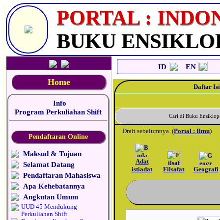
_
PORTAL : INDO
BUKU ENSIKLO
ID
EN
Home
Daftar Isi
Info
Program Perkuliahan Shift
Cari di Buku Ensikl
Draft sebelumnya
(
Portal : Ilmu
)
Pendaftaran Online
Maksud & Tujuan
Adat
Selamat Datang
istiadat
Filsafat
Geografi
Pendaftaran Mahasiswa
Apa Kehebatannya
Angkutan Umum
UUD 45 Mendukung
Perkuliahan Shift