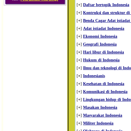
[
+
]
Daftar bertopik Indonesia
[
+
]
Kontruksi dan struktur di
[
+
]
Benda Cagar Adat istiadat 
[
+
]
Adat istiadat Indonesia
[
+
]
Ekonomi Indonesia
[
+
]
Geografi Indonesia
[
×
]
Hari libur di Indonesia
[
+
]
Hukum di Indonesia
[
+
]
Ilmu dan teknologi di Indo
[
×
]
Indonesianis
[
+
]
Kesehatan di Indonesia
[
+
]
Komunikasi di Indonesia
[
+
]
Lingkungan hidup di Indo
[
+
]
Masakan Indonesia
[
+
]
Masyarakat Indonesia
[
+
]
Militer Indonesia