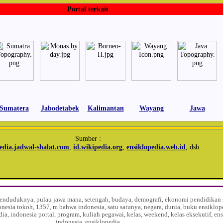
Portal terkait
Sumatera
Jabodetabek
Kalimantan
Wayang
Jawa
Sumber :
edia.jadwal-shalat.com
,
id.wikipedia.org
,
ensiklopedia.web.id
, dsb.
, penduduknya, pulau jawa mana, setengah, budaya, demografi, ekonomi pendidikan s
onesia tokoh, 1357, m bahwa indonesia, satu satunya, negara, dunia, buku ensiklop
dia, indonesia portal, program, kuliah pegawai, kelas, weekend, kelas eksekutif, en
indonesia, ensiklopedia